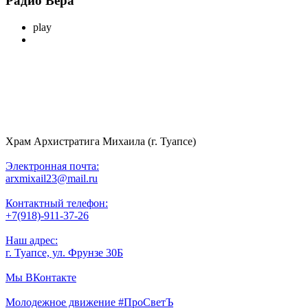
Радио Вера
play
Храм Архистратига Михаила (г. Туапсе)
Электронная почта:
arxmixail23@mail.ru
Контактный телефон:
+7(918)-911-37-26
Наш адрес:
г. Туапсе, ул. Фрунзе 30Б
Мы ВКонтакте
Молодежное движение #ПроСветЪ