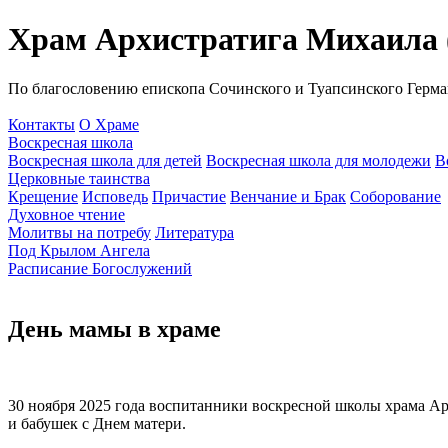
Храм Архистратига Михаила (
По благословению епископа Сочинского и Туапсинского Герма
Контакты
О Храме
Воскресная школа
Воскресная школа для детей
Воскресная школа для молодежи
В
Церковные таинства
Крещение
Исповедь
Причастие
Венчание и Брак
Соборование
Духовное чтение
Молитвы на потребу
Литература
Под Крылом Ангела
Расписание Богослужений
День мамы в храме
30 ноября 2025 года воспитанники воскресной школы храма Ар
и бабушек с Днем матери.