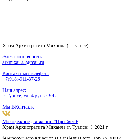
Храм Архистратига Михаила (г. Туапсе)
Электронная почта:
arxmixail23@mail.ru
Контактный телефон:
+7(918)-911-37-26
Наш адрес:
г. Туапсе, ул. Фрунзе 30Б
Мы ВКонтакте
Молодежное движение #ПроСветЪ
Храм Архистратига Михаила (г. Туапсе) © 2021 г.
$(window).scroll(function () { if ($(this).scrollTop() > 200) {