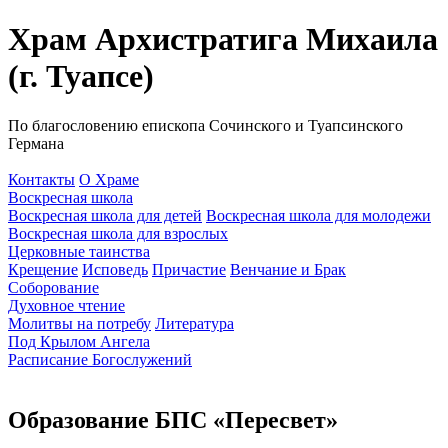
Храм Архистратига Михаила
(г. Туапсе)
По благословению епископа Сочинского и Туапсинского
Германа
Контакты
О Храме
Воскресная школа
Воскресная школа для детей
Воскресная школа для молодежи
Воскресная школа для взрослых
Церковные таинства
Крещение
Исповедь
Причастие
Венчание и Брак
Соборование
Духовное чтение
Молитвы на потребу
Литература
Под Крылом Ангела
Расписание Богослужений
Образование БПС «Пересвет»