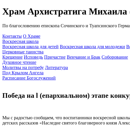
Храм Архистратига Михаила (
По благословению епископа Сочинского и Туапсинского Герма
Контакты
О Храме
Воскресная школа
Воскресная школа для детей
Воскресная школа для молодежи
В
Церковные таинства
Крещение
Исповедь
Причастие
Венчание и Брак
Соборование
Духовное чтение
Молитвы на потребу
Литература
Под Крылом Ангела
Расписание Богослужений
Победа на l (епархиальном) этапе конку
Мы с радостью сообщаем, что воспитанники воскресной школы 
детских рассказов «Наследие святого благоверного князя Алек