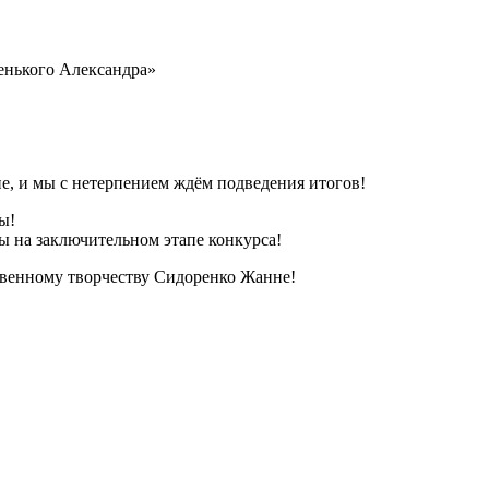
енького Александра»
е, и мы с нетерпением ждём подведения итогов!
ы!
ы на заключительном этапе конкурса!
твенному творчеству Сидоренко Жанне!