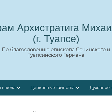
рам Архистратига Михаи
(г. Туапсе)
По благословению епископа Сочинского и
Туапсинского Германа
я школа
Церковные таинства
Духовное 