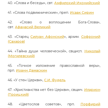
40. «Слова и беседы», свт.
Амфилохий Иконийский
41. «Слова подвижнические», преп.
Исаак Сирин
42. «Слово о воплощении Бога-Слова»,
свт.
Афанасий Великий
43. «Старец
Силуан Афонский
», архим.
Софроний
(Сахаров)
44. «Тайна души человеческой», свщисп.
Николай
(Могилевский)
45. «Точное изложение православной веры»,
прп.
Иоанн Дамаскин
46. «У стен Церкви»,
С.И. Фудель
47. «Христианства нет без Церкви», свщмч.
Иларион
(Троицкий)
48. «Цветослов советов», прп.
Порфирий