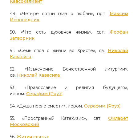
Кавсокаливит
49. «Четыре сотни глав о любви», прп.
Максим
Исповедник
50. «Что есть духовная жизнь», свт.
Феофан
Затворник
51. «Семь слов о жизни во Христе», св.
Николай
Кавасила
52. «Изъяснение Божественной литургии»,
св.
Николай Кавасила
53. «Православие и религия будущего»,
иером.
Серафим (Роуз)
54. «Душа после смерти», иером.
Серафим (Роуз)
55. «Пространный Катехизис», свт.
Филарет
Московский
56.
Жития святых