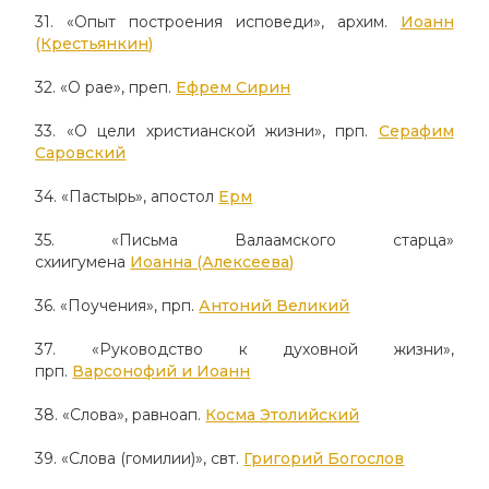
31. «Опыт построения исповеди», архим.
Иоанн
(Крестьянкин)
32. «О рае», преп.
Ефрем Сирин
33. «О цели христианской жизни», прп.
Серафим
Саровский
34. «Пастырь», апостол
Ерм
35. «Письма Валаамского старца»
схиигумена
Иоанна (Алексеева)
36. «Поучения», прп.
Антоний Великий
37. «Руководство к духовной жизни»,
прп.
Варсонофий и Иоанн
38. «Слова», равноап.
Косма Этолийский
39. «Слова (гомилии)», свт.
Григорий Богослов