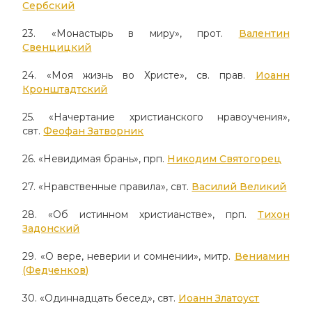
Сербский
23. «Монастырь в миру», прот.
Валентин
Свенцицкий
24. «Моя жизнь во Христе», св. прав.
Иоанн
Кронштадтский
25. «Начертание христианского нравоучения»,
свт.
Феофан Затворник
26. «Невидимая брань», прп.
Никодим Святогорец
27. «Нравственные правила», свт.
Василий Великий
28. «Об истинном христианстве», прп.
Тихон
Задонский
29. «О вере, неверии и сомнении», митр.
Вениамин
(Федченков)
30. «Одиннадцать бесед», свт.
Иоанн Златоуст