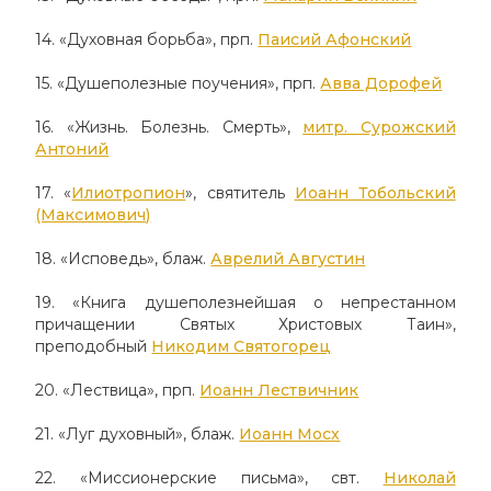
14. «Духовная борьба», прп.
Паисий Афонский
15. «Душеполезные поучения», прп.
Авва Дорофей
16. «Жизнь. Болезнь. Смерть»,
митр. Сурожский
Антоний
17. «
Илиотропион
», святитель
Иоанн Тобольский
(Максимович)
18. «Исповедь», блаж.
Аврелий Августин
19. «Книга душеполезнейшая о непрестанном
причащении Святых Христовых Таин»,
преподобный
Никодим Святогорец
20. «Лествица», прп.
Иоанн Лествичник
21. «Луг духовный», блаж.
Иоанн Мосх
22. «Миссионерские письма», свт.
Николай