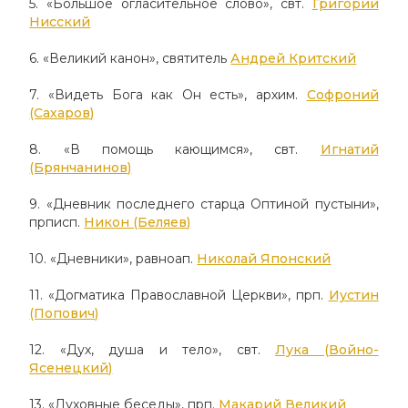
5. «Большое огласительное слово», свт.
Григорий
Нисский
6. «Великий канон», святитель
Андрей Критский
7. «Видеть Бога как Он есть», архим.
Софроний
(Сахаров)
8. «В помощь кающимся», свт.
Игнатий
(Брянчанинов)
9. «Дневник последнего старца Оптиной пустыни»,
прписп.
Никон (Беляев)
10. «Дневники», равноап.
Николай Японский
11. «Догматика Православной Церкви», прп.
Иуcтин
(Попович)
12. «Дух, душа и тело», свт.
Лука (Войно-
Ясенецкий)
13. «Духовные беседы», прп.
Макарий Великий