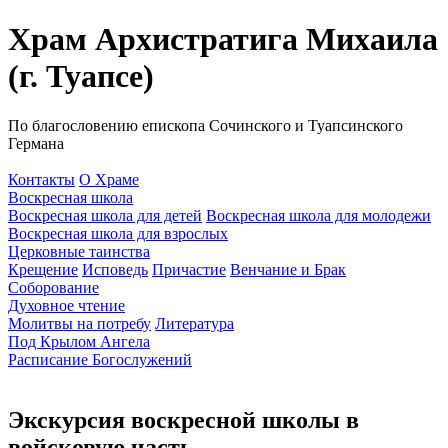
Храм Архистратига Михаила
(г. Туапсе)
По благословению епископа Сочинского и Туапсинского
Германа
Контакты
О Храме
Воскресная школа
Воскресная школа для детей
Воскресная школа для молодежи
Воскресная школа для взрослых
Церковные таинства
Крещение
Исповедь
Причастие
Венчание и Брак
Соборование
Духовное чтение
Молитвы на потребу
Литература
Под Крылом Ангела
Расписание Богослужений
Экскурсия воскресной школы в
войсковую часть