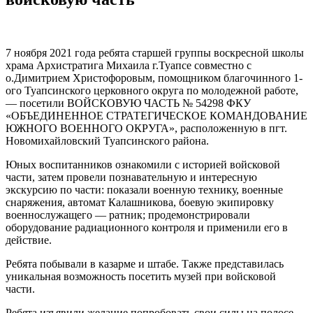
7 ноября 2021 года ребята старшей группы воскресной школы
храма Архистратига Михаила г.Туапсе совместно с
о.Димитрием Христофоровым, помощником благочинного 1-
ого Туапсинского церковного округа по молодежной работе,
— посетили ВОЙСКОВУЮ ЧАСТЬ № 54298 ФКУ
«ОБЪЕДИНЕННОЕ СТРАТЕГИЧЕСКОЕ КОМАНДОВАНИЕ
ЮЖНОГО ВОЕННОГО ОКРУГА», расположенную в пгт.
Новомихайловский Туапсинского района.
Юных воспитанников ознакомили с историей войсковой
части, затем провели познавательную и интересную
экскурсию по части: показали военную технику, военные
снаряжения, автомат Калашникова, боевую экипировку
военнослужащего — ратник; продемонстрировали
оборудование радиационного контроля и применили его в
действие.
Ребята побывали в казарме и штабе. Также представилась
уникальная возможность посетить музей при войсковой
части.
Ребята изъявили желание попробовать свои силы на полосе