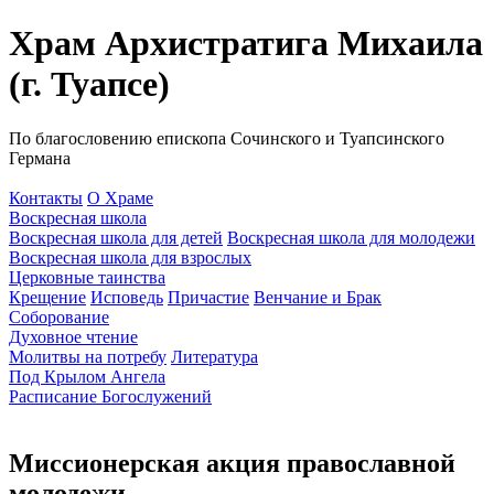
Храм Архистратига Михаила
(г. Туапсе)
По благословению епископа Сочинского и Туапсинского
Германа
Контакты
О Храме
Воскресная школа
Воскресная школа для детей
Воскресная школа для молодежи
Воскресная школа для взрослых
Церковные таинства
Крещение
Исповедь
Причастие
Венчание и Брак
Соборование
Духовное чтение
Молитвы на потребу
Литература
Под Крылом Ангела
Расписание Богослужений
Миссионерская акция православной
молодежи