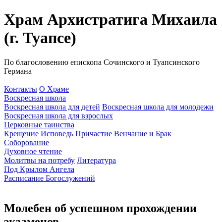
Храм Архистратига Михаила
(г. Туапсе)
По благословению епископа Сочинского и Туапсинского
Германа
Контакты
О Храме
Воскресная школа
Воскресная школа для детей
Воскресная школа для молодежи
Воскресная школа для взрослых
Церковные таинства
Крещение
Исповедь
Причастие
Венчание и Брак
Соборование
Духовное чтение
Молитвы на потребу
Литература
Под Крылом Ангела
Расписание Богослужений
Молебен об успешном прохождении
экзаменов