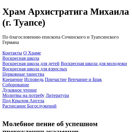
Храм Архистратига Михаила
(г. Туапсе)
По благословению епископа Сочинского и Туапсинского
Германа
Контакты
О Храме
Воскресная школа
Воскресная школа для детей
Воскресная школа для молодежи
Воскресная школа для взрослых
Церковные таинства
Крещение
Исповедь
Причастие
Венчание и Брак
Соборование
Духовное чтение
Молитвы на потребу
Литература
Под Крылом Ангела
Расписание Богослужений
Молебное пение об успешном
прохождении экзаменов