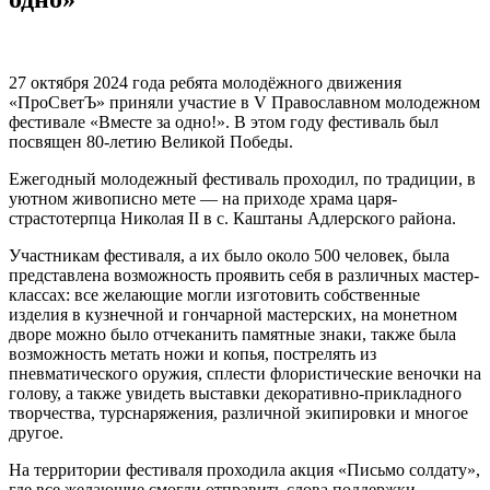
27 октября 2024 года ребята молодёжного движения
«ПроСветЪ» приняли участие в V Православном молодежном
фестивале «Вместе за одно!». В этом году фестиваль был
посвящен 80-летию Великой Победы.
Ежегодный молодежный фестиваль проходил, по традиции, в
уютном живописно мете — на приходе храма царя-
страстотерпца Николая II в с. Каштаны Адлерского района.
Участникам фестиваля, а их было около 500 человек, была
представлена возможность проявить себя в различных мастер-
классах: все желающие могли изготовить собственные
изделия в кузнечной и гончарной мастерских, на монетном
дворе можно было отчеканить памятные знаки, также была
возможность метать ножи и копья, пострелять из
пневматического оружия, сплести флористические веночки на
голову, а также увидеть выставки декоративно-прикладного
творчества, турснаряжения, различной экипировки и многое
другое.
На территории фестиваля проходила акция «Письмо солдату»,
где все желающие смогли отправить слова поддержки