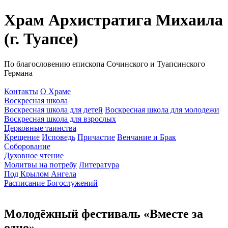
Храм Архистратига Михаила
(г. Туапсе)
По благословению епископа Сочинского и Туапсинского
Германа
Контакты
О Храме
Воскресная школа
Воскресная школа для детей
Воскресная школа для молодежи
Воскресная школа для взрослых
Церковные таинства
Крещение
Исповедь
Причастие
Венчание и Брак
Соборование
Духовное чтение
Молитвы на потребу
Литература
Под Крылом Ангела
Расписание Богослужений
Молодёжный фестиваль «Вместе за
одно»