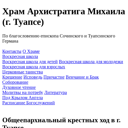
Храм Архистратига Михаила
(г. Туапсе)
По благословению епископа Сочинского и Туапсинского
Германа
Контакты
О Храме
Воскресная школа
Воскресная школа для детей
Воскресная школа для молодежи
Воскресная школа для взрослых
Церковные таинства
Крещение
Исповедь
Причастие
Венчание и Брак
Соборование
Духовное чтение
Молитвы на потребу
Литература
Под Крылом Ангела
Расписание Богослужений
Общеепархиальный крестных ход в г.
Туапсе