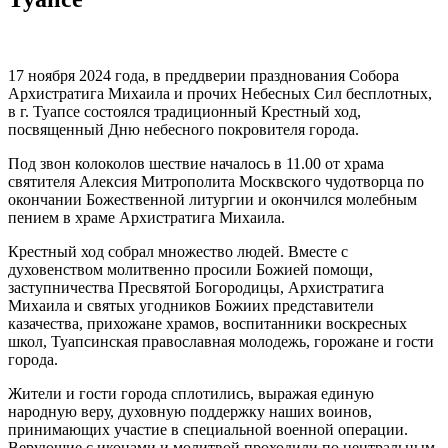
17 ноября 2024 года, в преддверии празднования Собора
Архистратига Михаила и прочих Небесных Сил бесплотных,
в г. Туапсе состоялся традиционный Крестный ход,
посвященный Дню небесного покровителя города.
Под звон колоколов шествие началось в 11.00 от храма
святителя Алексия Митрополита Москвского чудотворца по
окончании Божественной литургии и окончился молебным
пением в храме Архистратига Михаила.
Крестный ход собрал множество людей. Вместе с
духовенством молитвенно просили Божией помощи,
заступничества Пресвятой Богородицы, Архистратига
Михаила и святых угодников Божиих представители
казачества, прихожане храмов, воспитанники воскресных
школ, Туапсинская православная молодежь, горожане и гости
города.
Жители и гости города сплотились, выражая единую
народную веру, духовную поддержку наших воинов,
принимающих участие в специальной военной операции.
Верующие с иконами и молитвой проходили по центральным