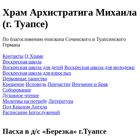
Храм Архистратига Михаила
(г. Туапсе)
По благословению епископа Сочинского и Туапсинского
Германа
Контакты
О Храме
Воскресная школа
Воскресная школа для детей
Воскресная школа для молодежи
Воскресная школа для взрослых
Церковные таинства
Крещение
Исповедь
Причастие
Венчание и Брак
Соборование
Духовное чтение
Молитвы на потребу
Литература
Под Крылом Ангела
Расписание Богослужений
Пасха в д/с «Березка» г.Туапсе