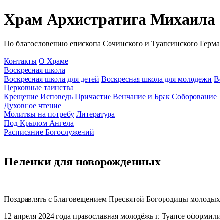
Храм Архистратига Михаила (
По благословению епископа Сочинского и Туапсинского Герма
Контакты
О Храме
Воскресная школа
Воскресная школа для детей
Воскресная школа для молодежи
В
Церковные таинства
Крещение
Исповедь
Причастие
Венчание и Брак
Соборование
Духовное чтение
Молитвы на потребу
Литература
Под Крылом Ангела
Расписание Богослужений
Пеленки для новорожденных
Поздравлять с Благовещением Пресвятой Богородицы молодых
12 апреля 2024 года православная молодёжь г. Туапсе оформил