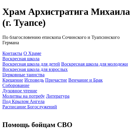
Храм Архистратига Михаила
(г. Туапсе)
По благословению епископа Сочинского и Туапсинского
Германа
Контакты
О Храме
Воскресная школа
Воскресная школа для детей
Воскресная школа для молодежи
Воскресная школа для взрослых
Церковные таинства
Крещение
Исповедь
Причастие
Венчание и Брак
Соборование
Духовное чтение
Молитвы на потребу
Литература
Под Крылом Ангела
Расписание Богослужений
Помощь бойцам СВО