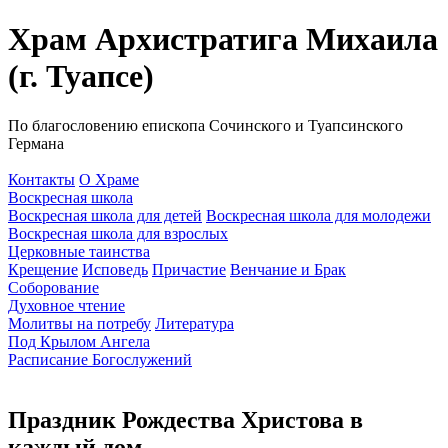
Храм Архистратига Михаила
(г. Туапсе)
По благословению епископа Сочинского и Туапсинского
Германа
Контакты
О Храме
Воскресная школа
Воскресная школа для детей
Воскресная школа для молодежи
Воскресная школа для взрослых
Церковные таинства
Крещение
Исповедь
Причастие
Венчание и Брак
Соборование
Духовное чтение
Молитвы на потребу
Литература
Под Крылом Ангела
Расписание Богослужений
Праздник Рождества Христова в
каждый дом