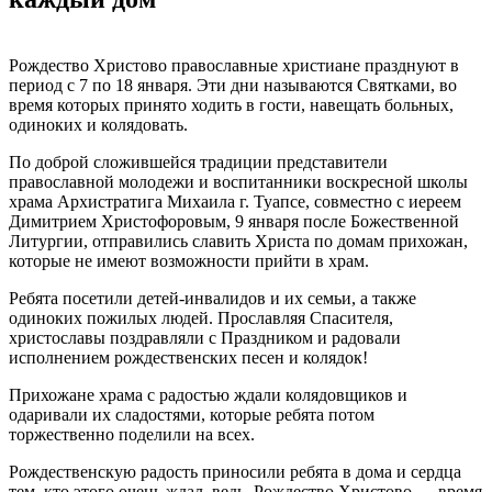
Рождество Христово православные христиане празднуют в
период с 7 по 18 января. Эти дни называются Святками, во
время которых принято ходить в гости, навещать больных,
одиноких и колядовать.
По доброй сложившейся традиции представители
православной молодежи и воспитанники воскресной школы
храма Архистратига Михаила г. Туапсе, совместно с иереем
Димитрием Христофоровым, 9 января после Божественной
Литургии, отправились славить Христа по домам прихожан,
которые не имеют возможности прийти в храм.
Ребята посетили детей-инвалидов и их семьи, а также
одиноких пожилых людей. Прославляя Спасителя,
христославы поздравляли с Праздником и радовали
исполнением рождественских песен и колядок!
Прихожане храма с радостью ждали колядовщиков и
одаривали их сладостями, которые ребята потом
торжественно поделили на всех.
Рождественскую радость приносили ребята в дома и сердца
тем, кто этого очень ждал, ведь, Рождество Христово — время