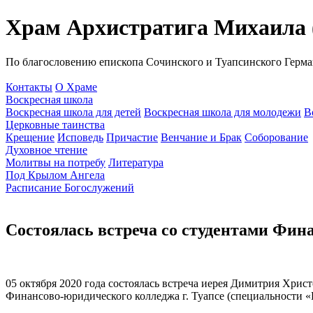
Храм Архистратига Михаила (
По благословению епископа Сочинского и Туапсинского Герма
Контакты
О Храме
Воскресная школа
Воскресная школа для детей
Воскресная школа для молодежи
В
Церковные таинства
Крещение
Исповедь
Причастие
Венчание и Брак
Соборование
Духовное чтение
Молитвы на потребу
Литература
Под Крылом Ангела
Расписание Богослужений
Состоялась встреча со студентами Фин
05 октября 2020 года состоялась встреча иерея Димитрия Хрис
Финансово-юридического колледжа г. Туапсе (специальности 