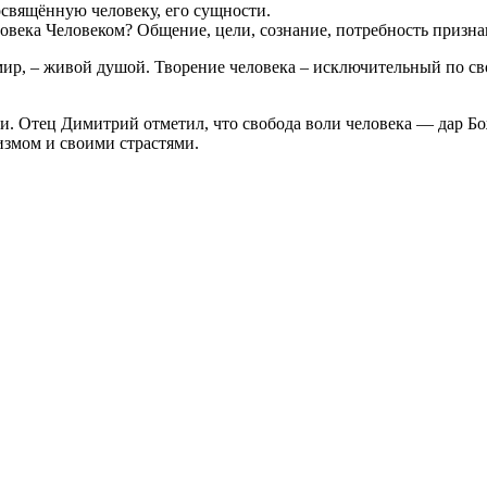
свящённую человеку, его сущности.
овека Человеком? Общение, цели, сознание, потребность признан
мир, – живой душой. Творение человека – исключительный по св
и. Отец Димитрий отметил, что свобода воли человека — дар Бож
измом и своими страстями.