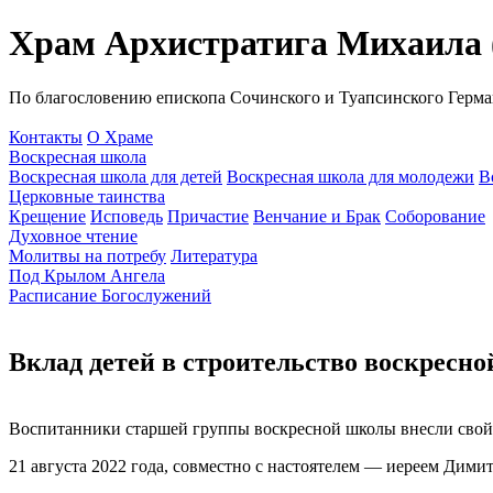
Храм Архистратига Михаила (
По благословению епископа Сочинского и Туапсинского Герма
Контакты
О Храме
Воскресная школа
Воскресная школа для детей
Воскресная школа для молодежи
В
Церковные таинства
Крещение
Исповедь
Причастие
Венчание и Брак
Соборование
Духовное чтение
Молитвы на потребу
Литература
Под Крылом Ангела
Расписание Богослужений
Вклад детей в строительство воскресн
Воспитанники старшей группы воскресной школы внесли свой вк
21 августа 2022 года, совместно с настоятелем — иереем Дим