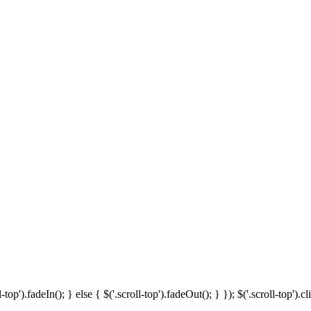
-top').fadeIn(); } else { $('.scroll-top').fadeOut(); } }); $('.scroll-top')