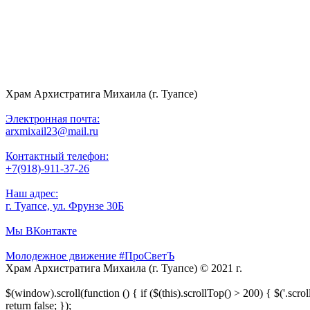
Храм Архистратига Михаила (г. Туапсе)
Электронная почта:
arxmixail23@mail.ru
Контактный телефон:
+7(918)-911-37-26
Наш адрес:
г. Туапсе, ул. Фрунзе 30Б
Мы ВКонтакте
Молодежное движение #ПроСветЪ
Храм Архистратига Михаила (г. Туапсе) © 2021 г.
$(window).scroll(function () { if ($(this).scrollTop() > 200) { $('.scroll
return false; });