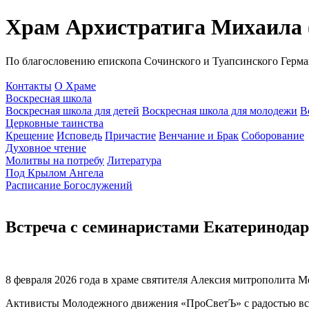
Храм Архистратига Михаила (
По благословению епископа Сочинского и Туапсинского Герма
Контакты
О Храме
Воскресная школа
Воскресная школа для детей
Воскресная школа для молодежи
В
Церковные таинства
Крещение
Исповедь
Причастие
Венчание и Брак
Соборование
Духовное чтение
Молитвы на потребу
Литература
Под Крылом Ангела
Расписание Богослужений
Встреча с семинаристами Екатеринодар
8 февраля 2026 года в храме святителя Алексия митрополита М
Активисты Молодежного движения «ПроСветЪ» с радостью встре